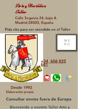
Arte y Heráldica
Taller
Calle Segovia 24, bajo A
Madrid 28005, España
Pida cita para ser atendido en el Taller
ME
NU
+34 606 825
641
Desde 1992
Elaboración propia
Consultar envíos fuera de Europa
Bienvenido a nuestro Taller Arte y