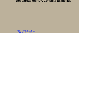
Descargas en PDF. Consulta tu apellido
Enviar
* Al hacer uso de este formulario está
aceptando las condiciones de Arte y
Heráldica, expuestas en
este PDF
de
Privacidad de datos
¡Bienvenido a La Tienda de Arte y
Heráldica! Nos encantaría conocer