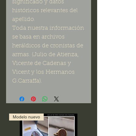
significado y datos
históricos relevantes del
apellido.
Toda nuestra información
se basa en archivos
heráldicos de cronistas de
armas. (Julio de Atienza,
Vicente de Cadenas y
Vicent y los Hermanos
G.Carraffa).
Modelo nuevo