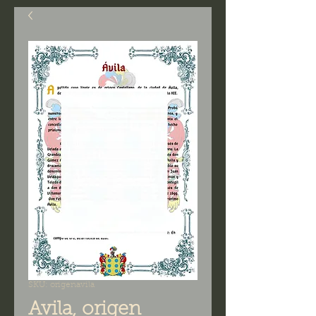
SKU: origenavila
Avila, origen