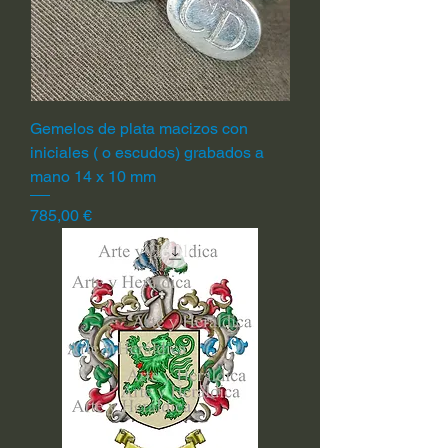
Gemelos de plata macizos con
iniciales ( o escudos) grabados a
mano 14 x 10 mm
Precio
785,00 €