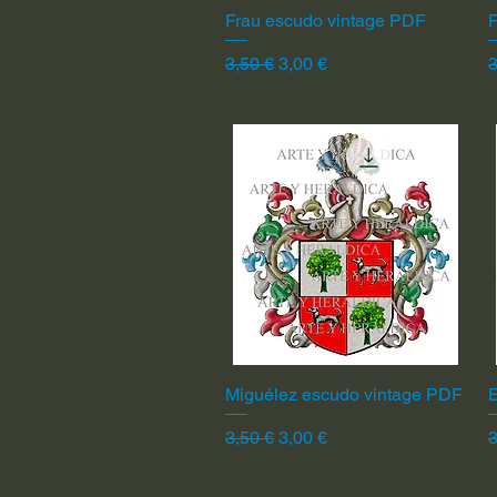
Frau escudo vintage PDF
Vista rápida
F
Precio
Precio de oferta
P
3,50 €
3,00 €
3
Miguélez escudo vintage PDF
Vista rápida
Precio
Precio de oferta
P
3,50 €
3,00 €
3