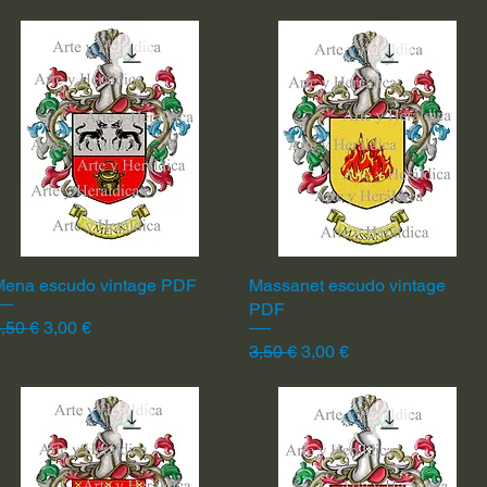
Mena escudo vintage PDF
Vista rápida
Massanet escudo vintage
Vista rápida
PDF
recio
Precio de oferta
,50 €
3,00 €
Precio
Precio de oferta
3,50 €
3,00 €