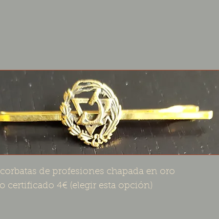
corbatas de profesiones chapada en oro
o certificado 4€ (elegir esta opción)