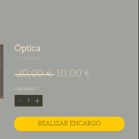
Óptica
SKU: opticapasa
Precio
Precio de 
 20,00 € 
10,00 €
Cantidad
*
REALIZAR ENCARGO