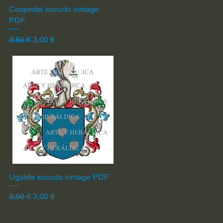
Cospedal escudo vintage
Vista rápida
PDF
Precio
Precio de oferta
3,50 €
3,00 €
Ugalde escudo vintage PDF
Vista rápida
Precio
Precio de oferta
3,50 €
3,00 €