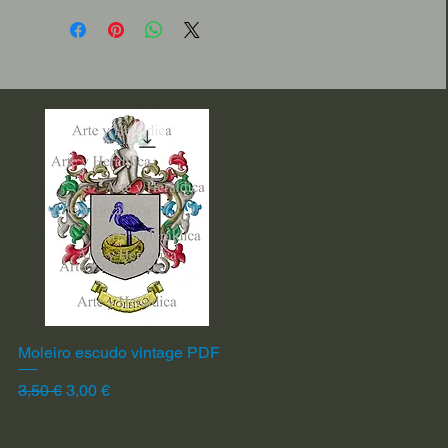
Moleiro escudo vintage PDF
Vista rápida
Precio
Precio de oferta
3,50 €
3,00 €