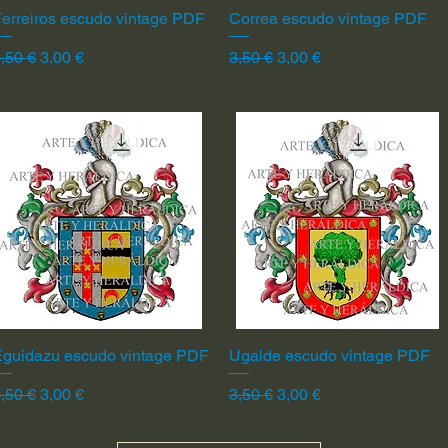
erreiros escudo vintage PDF
Vista rápida
Correa escudo vintage PDF
Vista rápida
recio
Precio de oferta
Precio
Precio de oferta
,50 €
3,00 €
3,50 €
3,00 €
Eguidazu escudo vintage PDF
Vista rápida
Ugalde escudo vintage PDF
Vista rápida
recio
Precio de oferta
Precio
Precio de oferta
,50 €
3,00 €
3,50 €
3,00 €