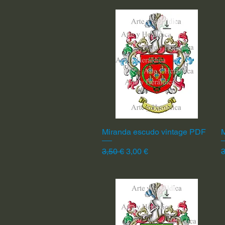
Miranda escudo vintage PDF
Vista rápida
Precio
Precio de oferta
P
3,50 €
3,00 €
3