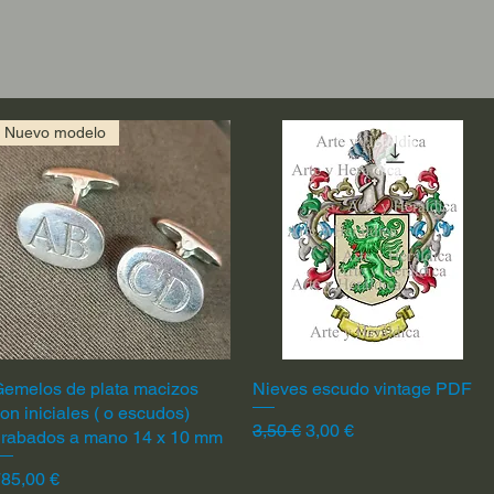
Nuevo modelo
emelos de plata macizos
Vista rápida
Nieves escudo vintage PDF
Vista rápida
on iniciales ( o escudos)
Precio
Precio de oferta
3,50 €
3,00 €
grabados a mano 14 x 10 mm
recio
85,00 €