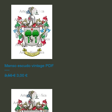
Manso escudo vintage PDF
Vista rápida
Precio
Precio de oferta
3,50 €
3,00 €