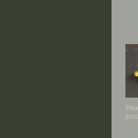
Pasa
Enví