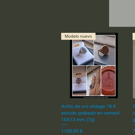
Modelo nuevo
Anillo de oro vintage 18 K
Vista rápida
G
escudo grabado en carneol
c
15X13 mm. (7g)
Precio
P
1100,00 €
7