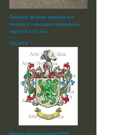
Gemelos de plata macizos con
iniciales ( o escudos) grabados a
mano 14 x 10 mm
Precio
785,00 €
Nieves escudo vintage PDF