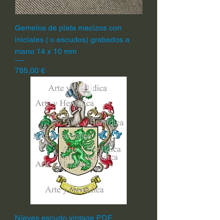
Gemelos de plata macizos con
iniciales ( o escudos) grabados a
mano 14 x 10 mm
Precio
785,00 €
Nieves escudo vintage PDF