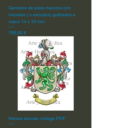
Gemelos de plata macizos con
iniciales ( o escudos) grabados a
mano 14 x 10 mm
Precio
785,00 €
Nieves escudo vintage PDF