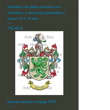
Gemelos de plata macizos con
iniciales ( o escudos) grabados a
mano 14 x 10 mm
Precio
785,00 €
Nieves escudo vintage PDF