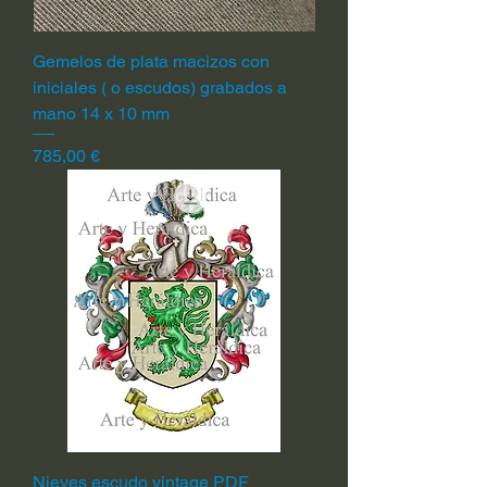
Gemelos de plata macizos con
iniciales ( o escudos) grabados a
mano 14 x 10 mm
Precio
785,00 €
Nieves escudo vintage PDF