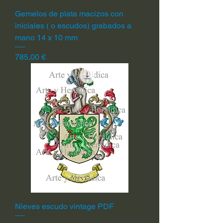
Gemelos de plata macizos con
iniciales ( o escudos) grabados a
mano 14 x 10 mm
Precio
785,00 €
Nieves escudo vintage PDF