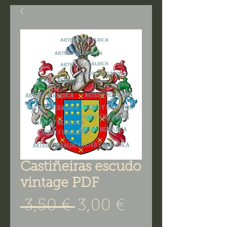
Castiñeiras escudo
vintage PDF
Precio
Precio de ofe
 3,50 € 
3,00 €