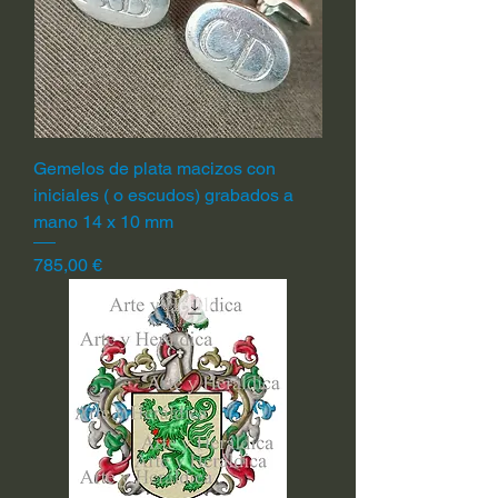
Gemelos de plata macizos con
iniciales ( o escudos) grabados a
mano 14 x 10 mm
Precio
785,00 €