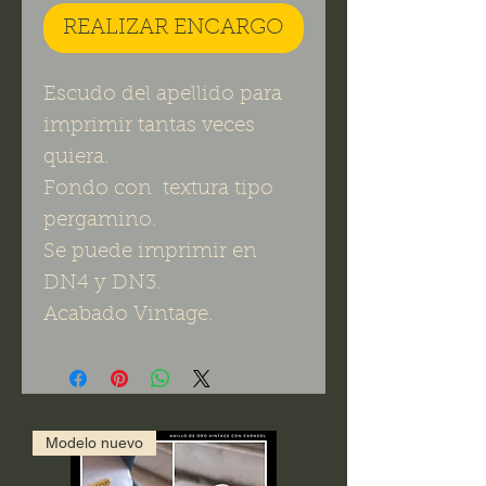
REALIZAR ENCARGO
Escudo del apellido para
imprimir tantas veces
quiera.
Fondo con textura tipo
pergamino.
Se puede imprimir en
DN4 y DN3.
Acabado Vintage.
Modelo nuevo