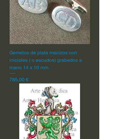
Gemelos de plata macizos con
iniciales ( o escudos) grabados a
mano 14 x 10 mm
Precio
785,00 €