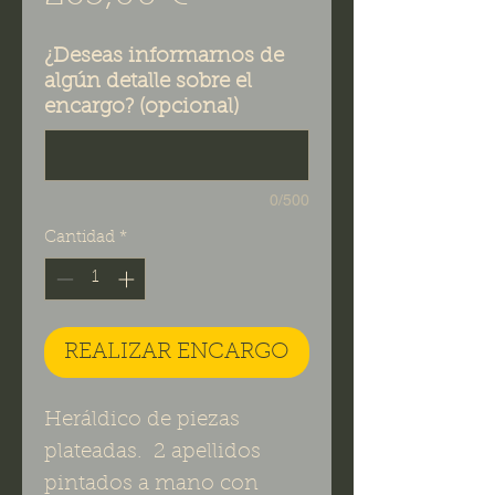
¿Deseas informarnos de
algún detalle sobre el
encargo? (opcional)
0/500
Cantidad
*
REALIZAR ENCARGO
Heráldico de piezas
plateadas. 2 apellidos
pintados a mano con