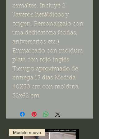
esmaltes. Incluye 2
llaveros heráldicos y
origen. Personalízalo con
una dedicatoria (bodas,
aniversarios etc.)
Enmarcado con moldura
plata con rojo inglés
Tiempo aproximado de
entrega 15 días Medida
40X50 cm con moldura
52x62 cm
Modelo nuevo