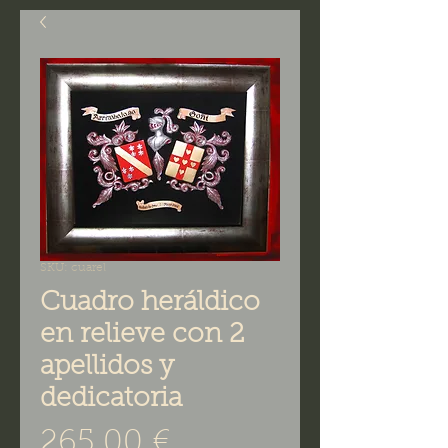
SKU: cuarel
Cuadro heráldico
en relieve con 2
apellidos y
dedicatoria
Precio
265,00 €