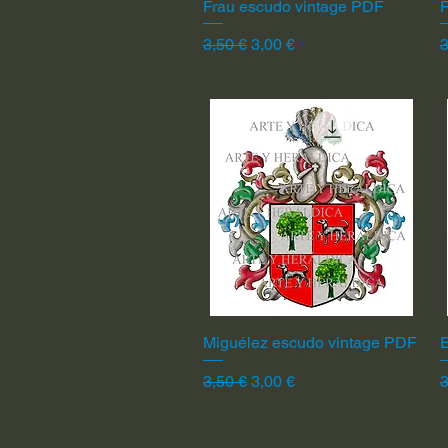
Frau escudo vintage PDF
Vista rápida
F
Precio
Precio de oferta
P
3,50 €
3,00 €
3
Miguélez escudo vintage PDF
Vista rápida
Precio
Precio de oferta
P
3,50 €
3,00 €
3