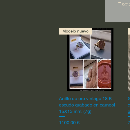
Escu
Modelo nuevo
Anillo de oro vintage 18 K
Vista rápida
G
escudo grabado en carneol
c
15X13 mm. (7g)
Precio
P
1100,00 €
7