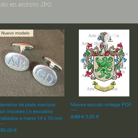
do en archivo JPG
Nuevo modelo
emelos de plata macizos
Vista rápida
Nieves escudo vintage PDF
Vista rápida
on iniciales ( o escudos)
Precio
Precio de oferta
3,50 €
3,00 €
grabados a mano 14 x 10 mm
recio
85,00 €