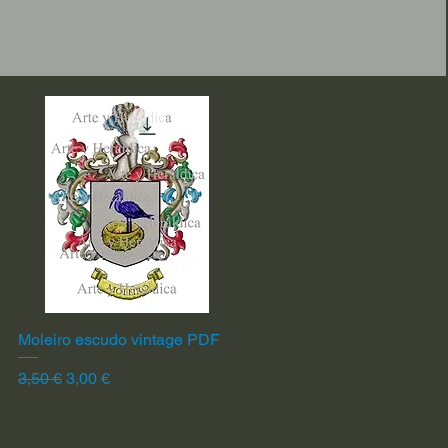
Moleiro escudo vintage PDF
Vista rápida
Precio
Precio de oferta
3,50 €
3,00 €