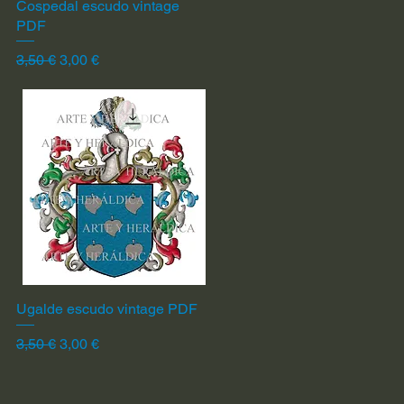
Cospedal escudo vintage
Vista rápida
PDF
Precio
Precio de oferta
3,50 €
3,00 €
Ugalde escudo vintage PDF
Vista rápida
Precio
Precio de oferta
3,50 €
3,00 €