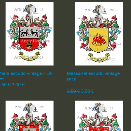
Mena escudo vintage PDF
Vista rápida
Massanet escudo vintage
Vista rápida
PDF
recio
Precio de oferta
,50 €
3,00 €
Precio
Precio de oferta
3,50 €
3,00 €