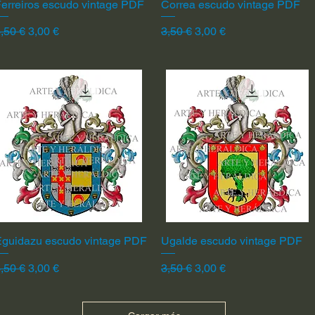
erreiros escudo vintage PDF
Vista rápida
Correa escudo vintage PDF
Vista rápida
recio
Precio de oferta
Precio
Precio de oferta
,50 €
3,00 €
3,50 €
3,00 €
Eguidazu escudo vintage PDF
Vista rápida
Ugalde escudo vintage PDF
Vista rápida
recio
Precio de oferta
Precio
Precio de oferta
,50 €
3,00 €
3,50 €
3,00 €