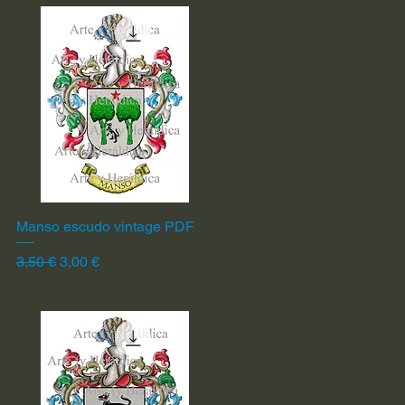
Manso escudo vintage PDF
Vista rápida
Precio
Precio de oferta
3,50 €
3,00 €