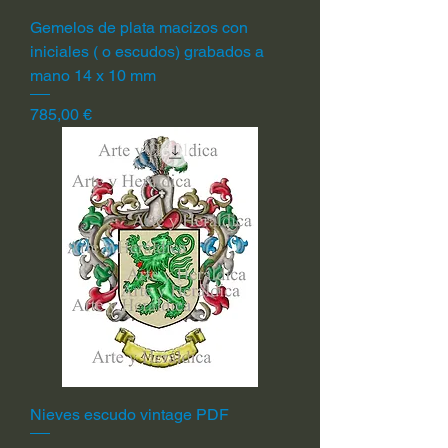
Gemelos de plata macizos con
iniciales ( o escudos) grabados a
mano 14 x 10 mm
Precio
785,00 €
Nieves escudo vintage PDF