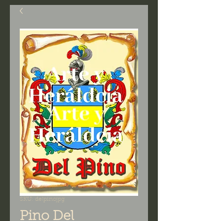
SKU: delpinojpg
Pino Del