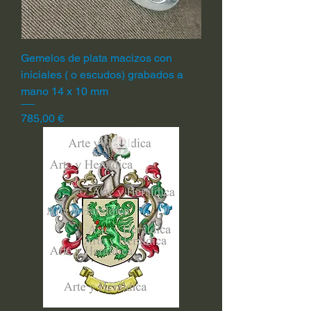
Gemelos de plata macizos con
iniciales ( o escudos) grabados a
mano 14 x 10 mm
Precio
785,00 €