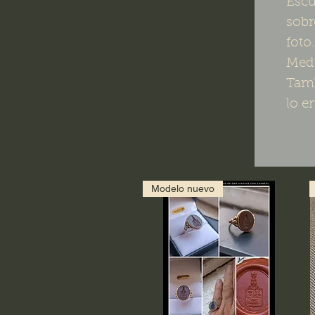
Escu
sobr
foto
Medi
Tamb
lo e
Modelo nuevo