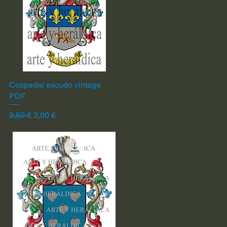
Cospedal escudo vintage
Vista rápida
PDF
Precio
Precio de oferta
3,50 €
3,00 €