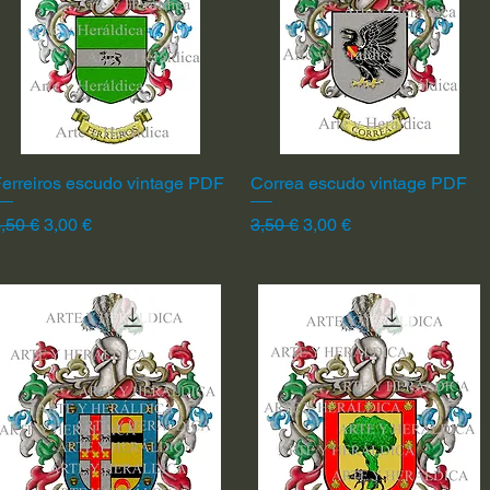
erreiros escudo vintage PDF
Vista rápida
Correa escudo vintage PDF
Vista rápida
recio
Precio de oferta
Precio
Precio de oferta
,50 €
3,00 €
3,50 €
3,00 €