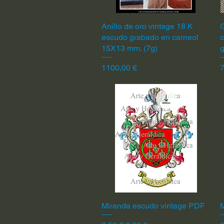
Anillo de oro vintage 18 K
Vista rápida
G
escudo grabado en carneol
c
15X13 mm. (7g)
Precio
P
1100,00 €
7
Miranda escudo vintage PDF
Vista rápida