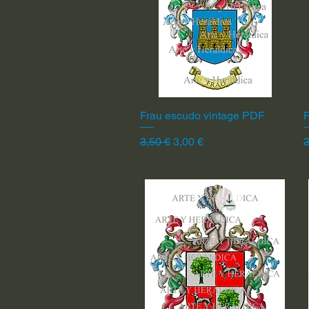
Frau escudo vintage PDF
Vista rápida
F
Precio
Precio de oferta
P
3,50 €
3,00 €
3