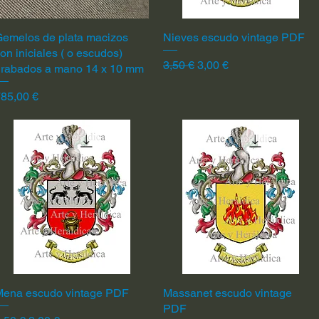
emelos de plata macizos
Vista rápida
Nieves escudo vintage PDF
Vista rápida
on iniciales ( o escudos)
Precio
Precio de oferta
3,50 €
3,00 €
grabados a mano 14 x 10 mm
recio
85,00 €
Mena escudo vintage PDF
Vista rápida
Massanet escudo vintage
Vista rápida
PDF