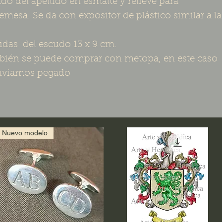
do del apellido en esmalte y relieve para
emesa. Se da con expositor de plástico similar a la
.
das del escudo 13 x 9 cm.
ién se puede comprar con metopa, en este caso
nviamos pegado
Nuevo modelo