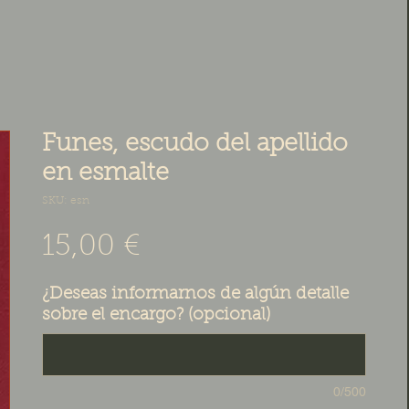
Funes, escudo del apellido
en esmalte
SKU: esn
Precio
15,00 €
¿Deseas informarnos de algún detalle
sobre el encargo? (opcional)
0/500