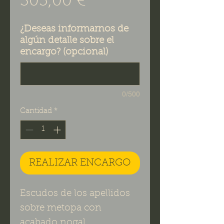
Precio
305,00 €
¿Deseas informarnos de
algún detalle sobre el
encargo? (opcional)
0/500
Cantidad
*
REALIZAR ENCARGO
Escudos de los apellidos
sobre metopa con
acabado nogal.