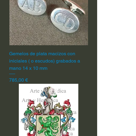
Gemelos de plata macizos con
iniciales ( o escudos) grabados a
mano 14 x 10 mm
Precio
785,00 €