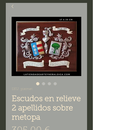
SKU: piemet
Escudos en relieve
2 apellidos sobre
metopa