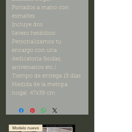
Pintados a mano con
esmaltes.
Incluye dos
llavero heráldico.
Personalizamos tu
encargo con una
dedicatoria (bodas,
aniversarios etc.)
Tiempo de entrega 15 días
Medida de la metopa
nogal 47x39 cm
Modelo nuevo