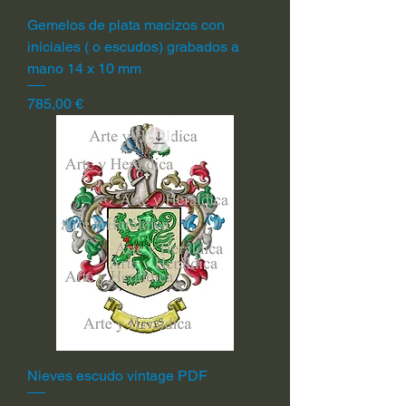
Gemelos de plata macizos con
iniciales ( o escudos) grabados a
mano 14 x 10 mm
Precio
785,00 €
Nieves escudo vintage PDF