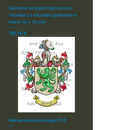
Gemelos de plata macizos con
iniciales ( o escudos) grabados a
mano 14 x 10 mm
Precio
785,00 €
Nieves escudo vintage PDF