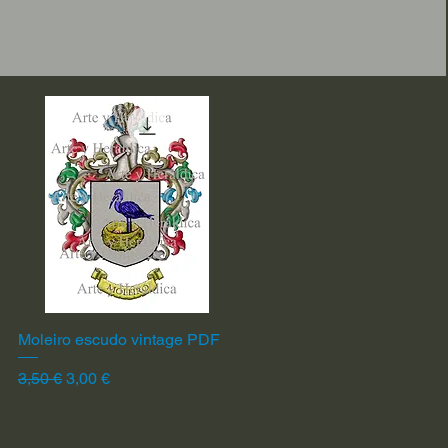
Moleiro escudo vintage PDF
Vista rápida
Precio
Precio de oferta
3,50 €
3,00 €