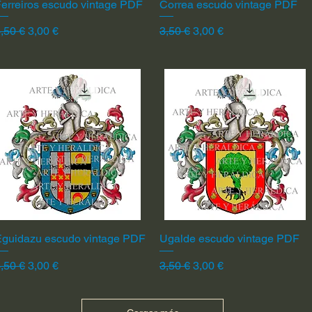
erreiros escudo vintage PDF
Vista rápida
Correa escudo vintage PDF
Vista rápida
recio
Precio de oferta
Precio
Precio de oferta
,50 €
3,00 €
3,50 €
3,00 €
Eguidazu escudo vintage PDF
Vista rápida
Ugalde escudo vintage PDF
Vista rápida
recio
Precio de oferta
Precio
Precio de oferta
,50 €
3,00 €
3,50 €
3,00 €