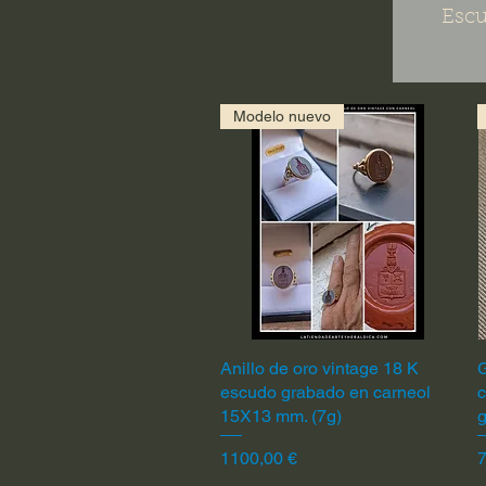
Escu
Modelo nuevo
Anillo de oro vintage 18 K
Vista rápida
G
escudo grabado en carneol
c
15X13 mm. (7g)
Precio
P
1100,00 €
7