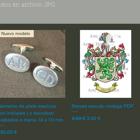
dos en archivo JPG
Nuevo modelo
emelos de plata macizos
Vista rápida
Nieves escudo vintage PDF
Vista rápida
on iniciales ( o escudos)
Precio
Precio de oferta
3,50 €
3,00 €
grabados a mano 14 x 10 mm
recio
85,00 €