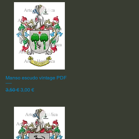
Manso escudo vintage PDF
Vista rápida
Precio
Precio de oferta
3,50 €
3,00 €