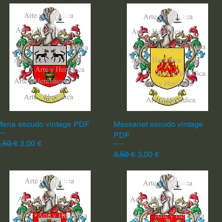
Mena escudo vintage PDF
Vista rápida
Massanet escudo vintage
Vista rápida
PDF
recio
Precio de oferta
,50 €
3,00 €
Precio
Precio de oferta
3,50 €
3,00 €