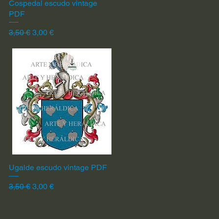
Cospedal escudo vintage
Vista rápida
PDF
Precio
Precio de oferta
3,50 €
3,00 €
Ugalde escudo vintage PDF
Vista rápida
Precio
Precio de oferta
3,50 €
3,00 €