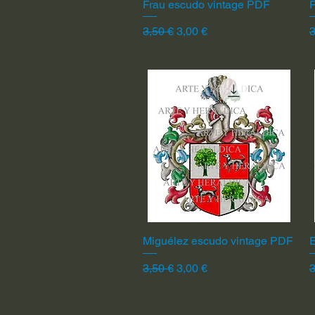
Frau escudo vintage PDF
Vista rápida
F
Precio
Precio de oferta
P
3,50 €
3,00 €
3
Miguélez escudo vintage PDF
Vista rápida
Precio
Precio de oferta
P
3,50 €
3,00 €
3