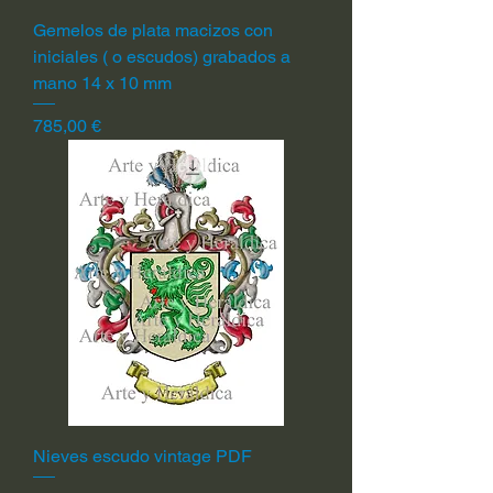
Gemelos de plata macizos con
iniciales ( o escudos) grabados a
mano 14 x 10 mm
Precio
785,00 €
Nieves escudo vintage PDF