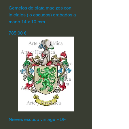
Gemelos de plata macizos con
iniciales ( o escudos) grabados a
mano 14 x 10 mm
Precio
785,00 €
Nieves escudo vintage PDF