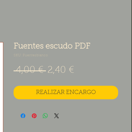
Fuentes escudo PDF
SKU: Fuentesblanco
Precio
Precio de ofe
 4,00 € 
2,40 €
REALIZAR ENCARGO