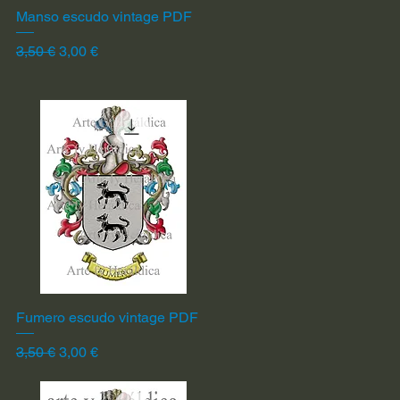
Manso escudo vintage PDF
Vista rápida
Precio
Precio de oferta
3,50 €
3,00 €
Fumero escudo vintage PDF
Vista rápida
Precio
Precio de oferta
3,50 €
3,00 €