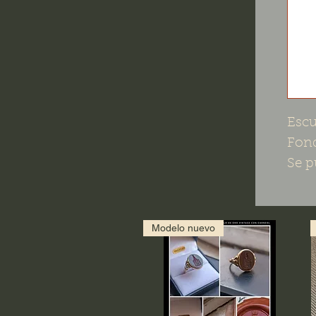
Escu
Fond
Se p
Modelo nuevo