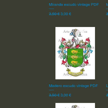
Miranda escudo vintage PDF
Vista rápida
Precio
Precio de oferta
P
3,50 €
3,00 €
3
Madero escudo vintage PDF
Vista rápida
L
Precio
Precio de oferta
P
3,50 €
3,00 €
3