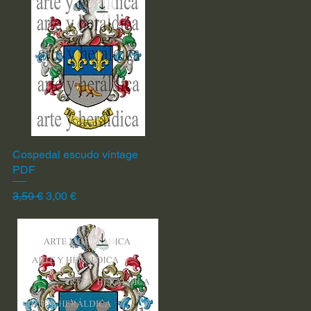
Cospedal escudo vintage
Vista rápida
PDF
Precio
Precio de oferta
3,50 €
3,00 €