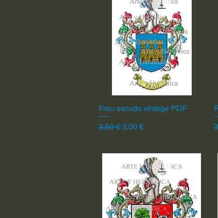
Frau escudo vintage PDF
Vista rápida
F
Precio
Precio de oferta
P
3,50 €
3,00 €
3