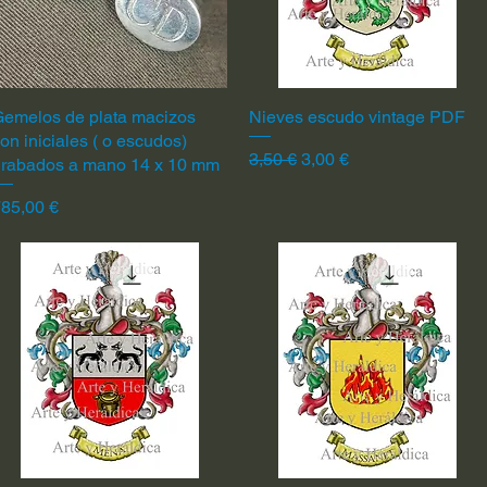
emelos de plata macizos
Vista rápida
Nieves escudo vintage PDF
Vista rápida
on iniciales ( o escudos)
Precio
Precio de oferta
3,50 €
3,00 €
grabados a mano 14 x 10 mm
recio
85,00 €