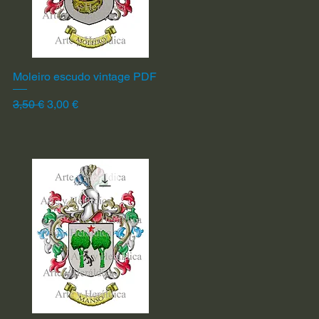
Moleiro escudo vintage PDF
Vista rápida
Precio
Precio de oferta
3,50 €
3,00 €