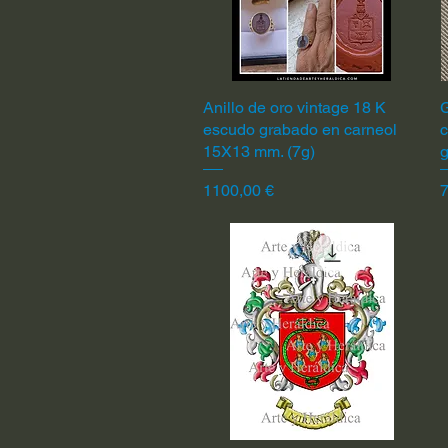
Anillo de oro vintage 18 K
Vista rápida
G
escudo grabado en carneol
c
15X13 mm. (7g)
Precio
P
1100,00 €
7