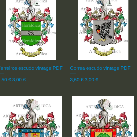
erreiros escudo vintage PDF
Vista rápida
Correa escudo vintage PDF
Vista rápida
recio
Precio de oferta
Precio
Precio de oferta
,50 €
3,00 €
3,50 €
3,00 €