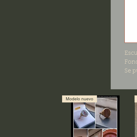
Escu
Fond
Se p
Modelo nuevo