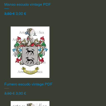
Manso escudo vintage PDF
Vista rápida
Precio
Precio de oferta
3,50 €
3,00 €
Fumero escudo vintage PDF
Vista rápida
Precio
Precio de oferta
3,50 €
3,00 €