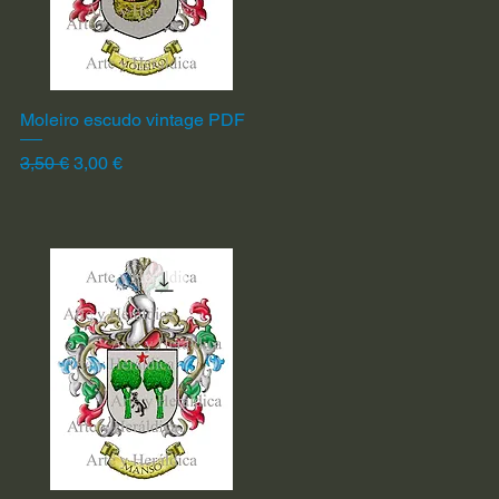
Moleiro escudo vintage PDF
Vista rápida
Precio
Precio de oferta
3,50 €
3,00 €