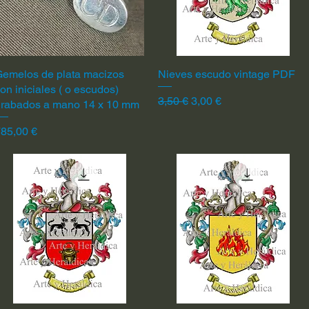
emelos de plata macizos
Vista rápida
Nieves escudo vintage PDF
Vista rápida
on iniciales ( o escudos)
Precio
Precio de oferta
3,50 €
3,00 €
grabados a mano 14 x 10 mm
recio
85,00 €