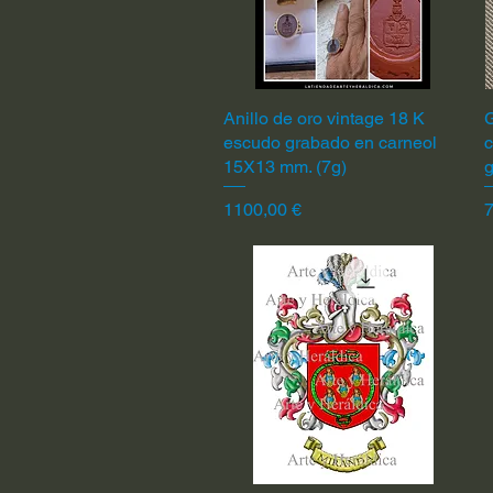
Anillo de oro vintage 18 K
Vista rápida
G
escudo grabado en carneol
c
15X13 mm. (7g)
Precio
P
1100,00 €
7