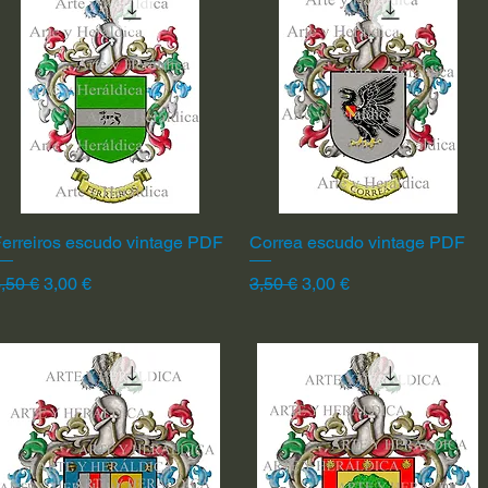
erreiros escudo vintage PDF
Vista rápida
Correa escudo vintage PDF
Vista rápida
recio
Precio de oferta
Precio
Precio de oferta
,50 €
3,00 €
3,50 €
3,00 €