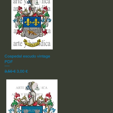
Cospedal escudo vintage
Vista rápida
PDF
Precio
Precio de oferta
3,50 €
3,00 €