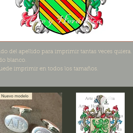
do del apellido para imprimir tantas veces quiera.
o blanco.
uede imprimir en todos los tamaños.
Nuevo modelo