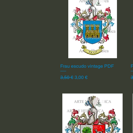
Frau escudo vintage PDF
Vista rápida
F
Precio
Precio de oferta
P
3,50 €
3,00 €
3