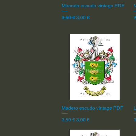
Miranda escudo vintage PDF
Vista rápida
Precio
Precio de oferta
P
3,50 €
3,00 €
3
Madero escudo vintage PDF
Vista rápida
L
Precio
Precio de oferta
P
3,50 €
3,00 €
3