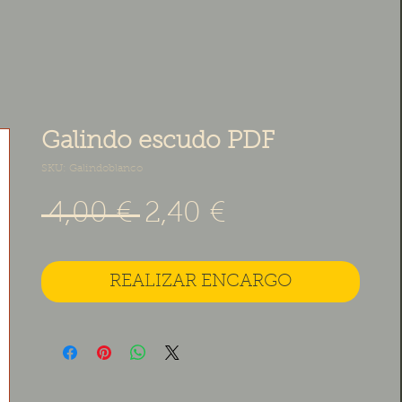
Galindo escudo PDF
SKU: Galindoblanco
Precio
Precio de ofe
 4,00 € 
2,40 €
REALIZAR ENCARGO