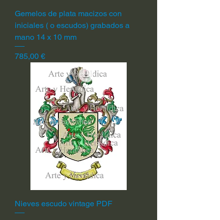
Gemelos de plata macizos con
iniciales ( o escudos) grabados a
mano 14 x 10 mm
Precio
785,00 €
Nieves escudo vintage PDF