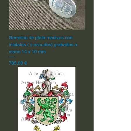
Gemelos de plata macizos con
iniciales ( o escudos) grabados a
mano 14 x 10 mm
Precio
785,00 €