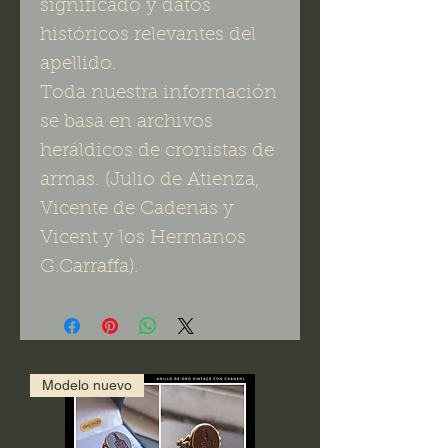
significado y datos
históricos relevantes del
apellido.
Toda nuestra información
se basa en archivos
heráldicos de cronistas de
armas. (Julio de Atienza,
Vicente de Cadenas y
Vicent y los Hermanos
G.Carraffa).
Modelo nuevo