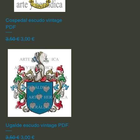
Cospedal escudo vintage
Vista rápida
PDF
Precio
Precio de oferta
3,50 €
3,00 €
Ugalde escudo vintage PDF
Vista rápida
Precio
Precio de oferta
3,50 €
3,00 €