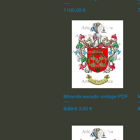
Precio
P
1100,00 €
7
Miranda escudo vintage PDF
Vista rápida
Precio
Precio de oferta
P
3,50 €
3,00 €
3