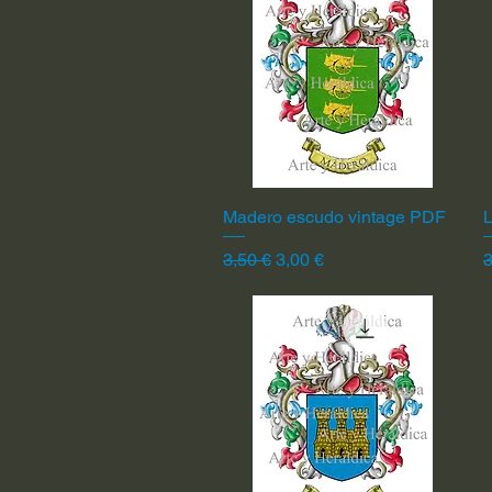
Madero escudo vintage PDF
Vista rápida
L
Precio
Precio de oferta
P
3,50 €
3,00 €
3