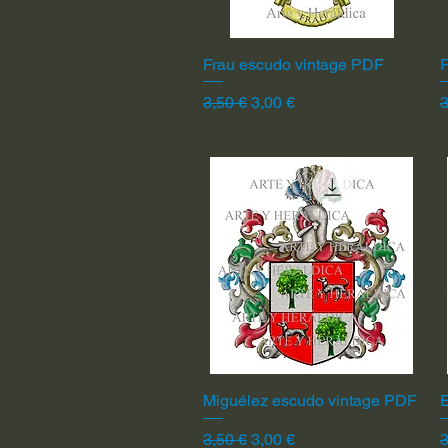
Frau escudo vintage PDF
Vista rápida
F
Precio
Precio de oferta
P
3,50 €
3,00 €
3
Miguélez escudo vintage PDF
Vista rápida
Precio
Precio de oferta
P
3,50 €
3,00 €
3