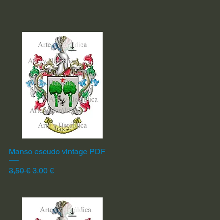
Manso escudo vintage PDF
Vista rápida
Precio
Precio de oferta
3,50 €
3,00 €