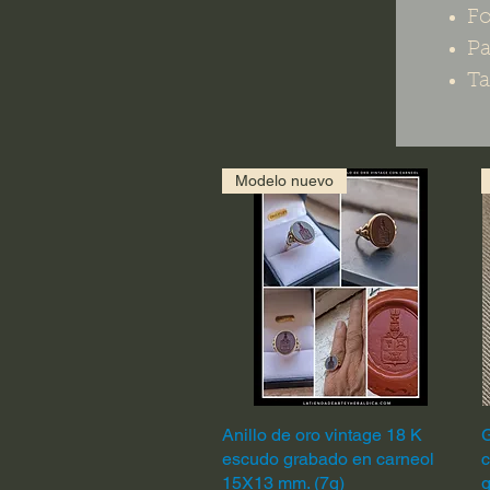
F
Pa
Ta
Modelo nuevo
Anillo de oro vintage 18 K
Vista rápida
G
escudo grabado en carneol
c
15X13 mm. (7g)