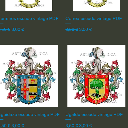
erreiros escudo vintage PDF
Vista rápida
Correa escudo vintage PDF
Vista rápida
recio
Precio de oferta
Precio
Precio de oferta
,50 €
3,00 €
3,50 €
3,00 €
Eguidazu escudo vintage PDF
Vista rápida
Ugalde escudo vintage PDF
Vista rápida
recio
Precio de oferta
Precio
Precio de oferta
,50 €
3,00 €
3,50 €
3,00 €