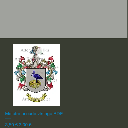
Moleiro escudo vintage PDF
Vista rápida
Precio
Precio de oferta
3,50 €
3,00 €