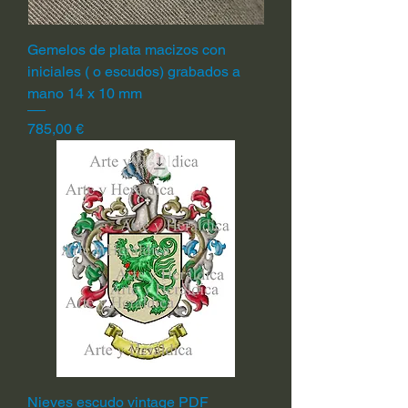
Gemelos de plata macizos con
iniciales ( o escudos) grabados a
mano 14 x 10 mm
Precio
785,00 €
Nieves escudo vintage PDF