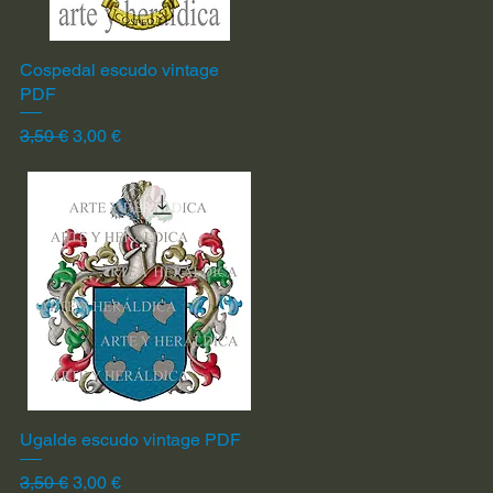
Cospedal escudo vintage
Vista rápida
PDF
Precio
Precio de oferta
3,50 €
3,00 €
Ugalde escudo vintage PDF
Vista rápida
Precio
Precio de oferta
3,50 €
3,00 €