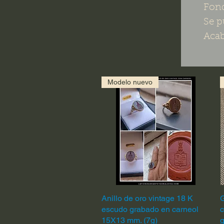
Fond
Se p
Acab
Modelo nuevo
Anillo de oro vintage 18 K
Vista rápida
G
escudo grabado en carneol
c
15X13 mm. (7g)