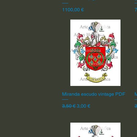
Precio
P
1100,00 €
7
Miranda escudo vintage PDF
Vista rápida
Precio
Precio de oferta
P
3,50 €
3,00 €
3