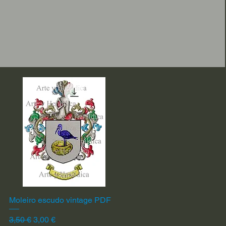
Moleiro escudo vintage PDF
Vista rápida
Precio
Precio de oferta
3,50 €
3,00 €