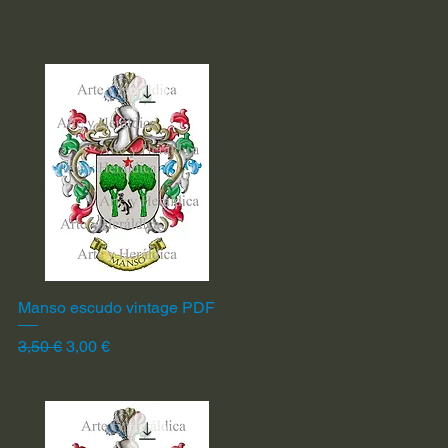
Manso escudo vintage PDF
Vista rápida
Precio
Precio de oferta
3,50 €
3,00 €