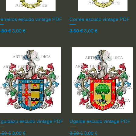
erreiros escudo vintage PDF
Vista rápida
Correa escudo vintage PDF
Vista rápida
recio
Precio de oferta
Precio
Precio de oferta
,50 €
3,00 €
3,50 €
3,00 €
Eguidazu escudo vintage PDF
Vista rápida
Ugalde escudo vintage PDF
Vista rápida
recio
Precio de oferta
Precio
Precio de oferta
,50 €
3,00 €
3,50 €
3,00 €