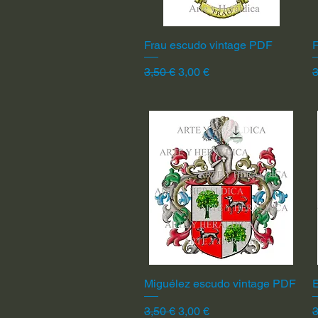
Frau escudo vintage PDF
Vista rápida
F
Precio
Precio de oferta
P
3,50 €
3,00 €
3
Miguélez escudo vintage PDF
Vista rápida
Precio
Precio de oferta
P
3,50 €
3,00 €
3