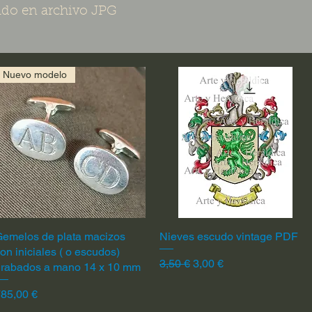
do en archivo JPG
Nuevo modelo
emelos de plata macizos
Vista rápida
Nieves escudo vintage PDF
Vista rápida
on iniciales ( o escudos)
Precio
Precio de oferta
3,50 €
3,00 €
grabados a mano 14 x 10 mm
recio
85,00 €