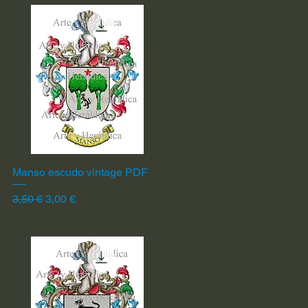
Manso escudo vintage PDF
Vista rápida
Precio
Precio de oferta
3,50 €
3,00 €