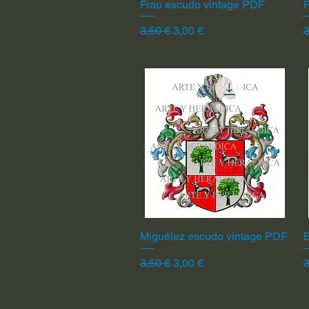
Frau escudo vintage PDF
Vista rápida
F
Precio
Precio de oferta
P
3,50 €
3,00 €
3
Miguélez escudo vintage PDF
Vista rápida
Precio
Precio de oferta
P
3,50 €
3,00 €
3