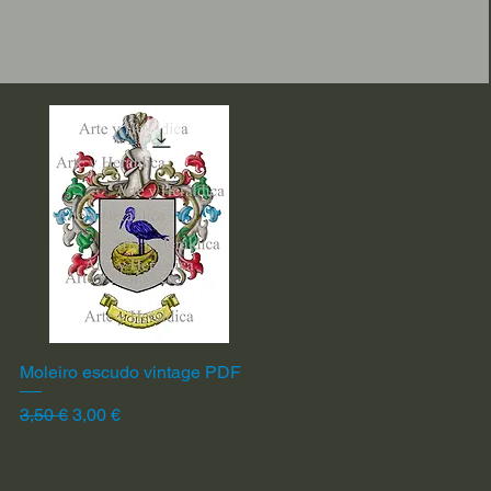
Moleiro escudo vintage PDF
Vista rápida
Precio
Precio de oferta
3,50 €
3,00 €