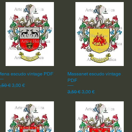
Mena escudo vintage PDF
Vista rápida
Massanet escudo vintage
Vista rápida
PDF
recio
Precio de oferta
,50 €
3,00 €
Precio
Precio de oferta
3,50 €
3,00 €