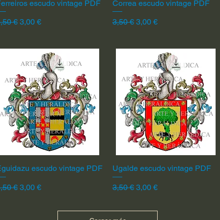
erreiros escudo vintage PDF
Vista rápida
Correa escudo vintage PDF
Vista rápida
recio
Precio de oferta
Precio
Precio de oferta
,50 €
3,00 €
3,50 €
3,00 €
Eguidazu escudo vintage PDF
Vista rápida
Ugalde escudo vintage PDF
Vista rápida
recio
Precio de oferta
Precio
Precio de oferta
,50 €
3,00 €
3,50 €
3,00 €