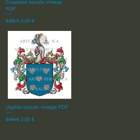
Cospedal escudo vintage
Vista rápida
PDF
Precio
Precio de oferta
3,50 €
3,00 €
Ugalde escudo vintage PDF
Vista rápida
Precio
Precio de oferta
3,50 €
3,00 €