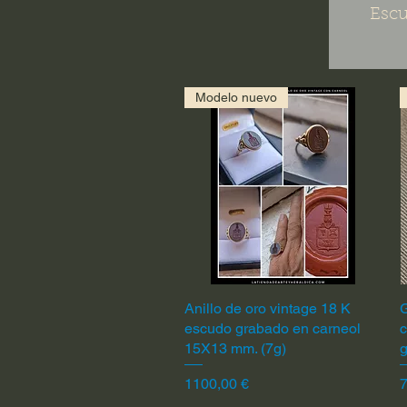
Escu
Modelo nuevo
Anillo de oro vintage 18 K
Vista rápida
G
escudo grabado en carneol
c
15X13 mm. (7g)
Precio
P
1100,00 €
7