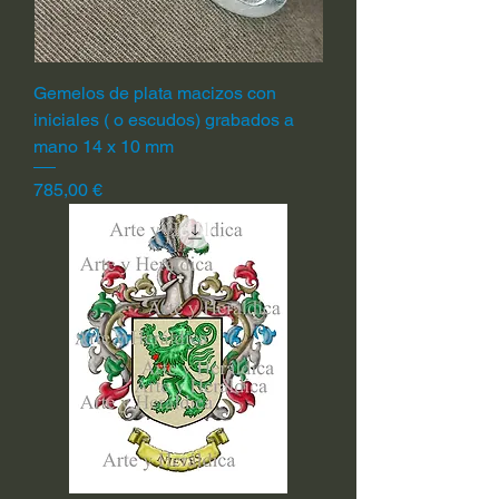
Gemelos de plata macizos con
iniciales ( o escudos) grabados a
mano 14 x 10 mm
Precio
785,00 €