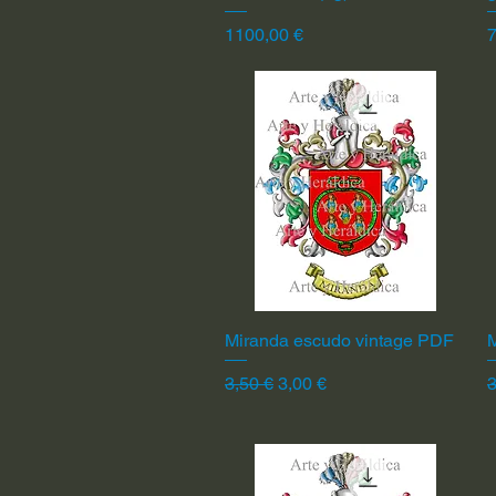
Precio
P
1100,00 €
7
Miranda escudo vintage PDF
Vista rápida
Precio
Precio de oferta
P
3,50 €
3,00 €
3