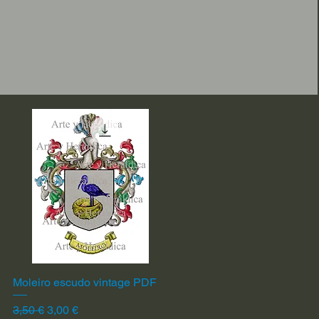
Moleiro escudo vintage PDF
Vista rápida
Precio
Precio de oferta
3,50 €
3,00 €