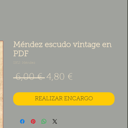
Méndez escudo vintage en
PDF
SKU: Méndez
Precio
Precio de ofe
 6,00 € 
4,80 €
REALIZAR ENCARGO