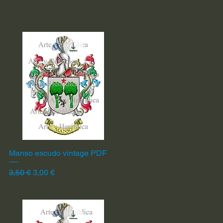
Manso escudo vintage PDF
Vista rápida
Precio
Precio de oferta
3,50 €
3,00 €