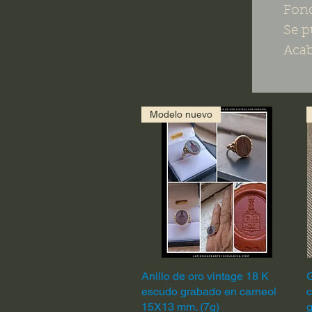
Fond
Se p
Acab
Modelo nuevo
Anillo de oro vintage 18 K
Vista rápida
G
escudo grabado en carneol
c
15X13 mm. (7g)