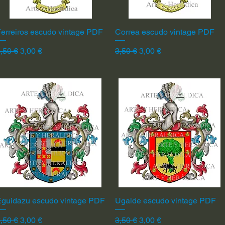
erreiros escudo vintage PDF
Vista rápida
Correa escudo vintage PDF
Vista rápida
recio
Precio de oferta
Precio
Precio de oferta
,50 €
3,00 €
3,50 €
3,00 €
Eguidazu escudo vintage PDF
Vista rápida
Ugalde escudo vintage PDF
Vista rápida
recio
Precio de oferta
Precio
Precio de oferta
,50 €
3,00 €
3,50 €
3,00 €