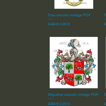
Frau escudo vintage PDF
Vista rápida
F
Precio
Precio de oferta
P
3,50 €
3,00 €
3
Miguélez escudo vintage PDF
Vista rápida
Precio
Precio de oferta
P
3,50 €
3,00 €
3