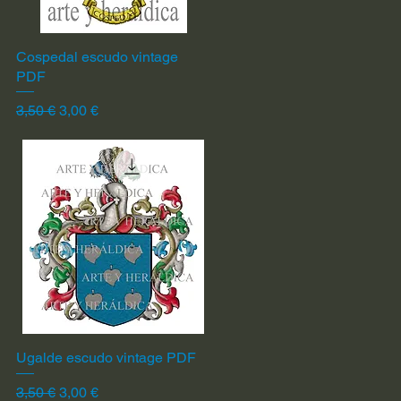
Cospedal escudo vintage
Vista rápida
PDF
Precio
Precio de oferta
3,50 €
3,00 €
Ugalde escudo vintage PDF
Vista rápida
Precio
Precio de oferta
3,50 €
3,00 €