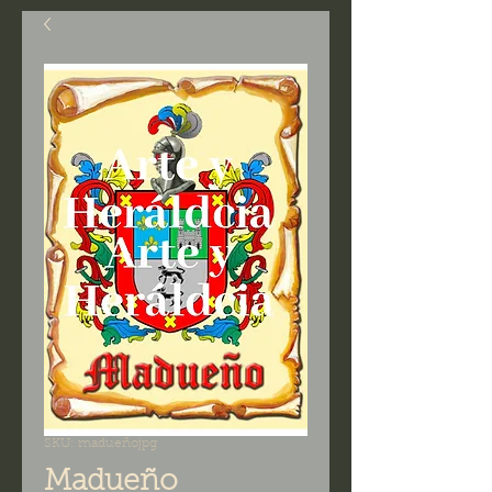
SKU: madueñojpg
Madueño