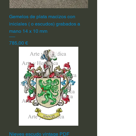
Gemelos de plata macizos con
iniciales ( o escudos) grabados a
mano 14 x 10 mm
Precio
785,00 €
Nieves escudo vintage PDF