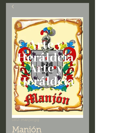
SKU: manjonjpg
Manjón