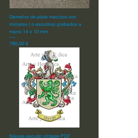
Gemelos de plata macizos con
iniciales ( o escudos) grabados a
mano 14 x 10 mm
Precio
785,00 €
Nieves escudo vintage PDF