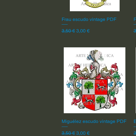
Frau escudo vintage PDF
Vista rápida
F
Precio
Precio de oferta
P
3,50 €
3,00 €
3
Miguélez escudo vintage PDF
Vista rápida
Precio
Precio de oferta
P
3,50 €
3,00 €
3