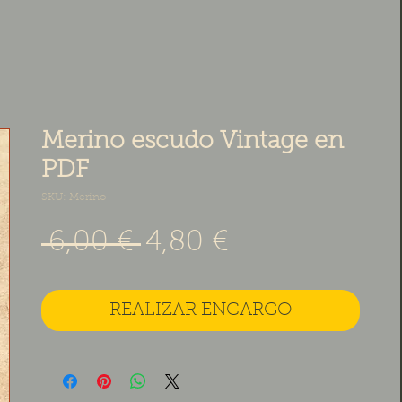
Merino escudo Vintage en
PDF
SKU: Merino
Precio
Precio de ofe
 6,00 € 
4,80 €
REALIZAR ENCARGO