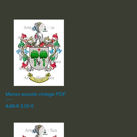
Manso escudo vintage PDF
Vista rápida
Precio
Precio de oferta
3,50 €
3,00 €