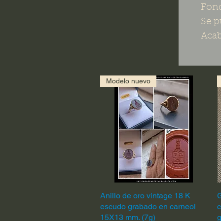
Fond
Se p
Acab
Modelo nuevo
Anillo de oro vintage 18 K
Vista rápida
G
escudo grabado en carneol
c
15X13 mm. (7g)