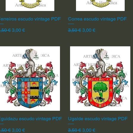
erreiros escudo vintage PDF
Vista rápida
Correa escudo vintage PDF
Vista rápida
recio
Precio de oferta
Precio
Precio de oferta
,50 €
3,00 €
3,50 €
3,00 €
Eguidazu escudo vintage PDF
Vista rápida
Ugalde escudo vintage PDF
Vista rápida
recio
Precio de oferta
Precio
Precio de oferta
,50 €
3,00 €
3,50 €
3,00 €