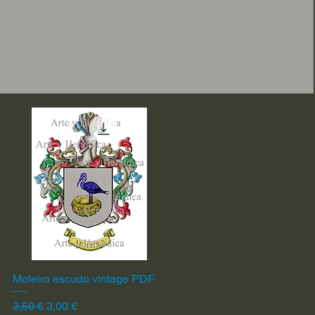
Moleiro escudo vintage PDF
Vista rápida
Precio
Precio de oferta
3,50 €
3,00 €