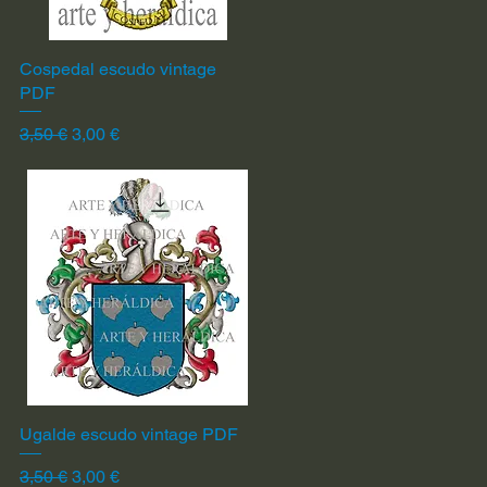
Cospedal escudo vintage
Vista rápida
PDF
Precio
Precio de oferta
3,50 €
3,00 €
Ugalde escudo vintage PDF
Vista rápida
Precio
Precio de oferta
3,50 €
3,00 €