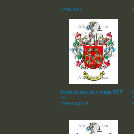
Precio
P
1100,00 €
7
Miranda escudo vintage PDF
Vista rápida
Precio
Precio de oferta
P
3,50 €
3,00 €
3