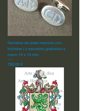
Gemelos de plata macizos con
iniciales ( o escudos) grabados a
mano 14 x 10 mm
Precio
785,00 €