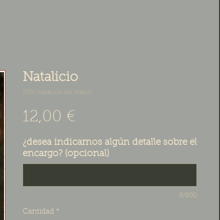
Natalicio
SKU: natalicio sin marco
Precio
12,00 €
¿desea indicarnos algún detalle sobre el
encargo? (opcional)
0/500
Cantidad
*