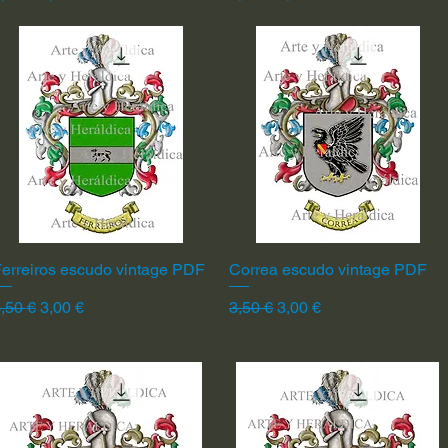
erreiros escudo vintage PDF
Vista rápida
Correa escudo vintage PDF
Vista rápida
recio
Precio de oferta
Precio
Precio de oferta
,50 €
3,00 €
3,50 €
3,00 €