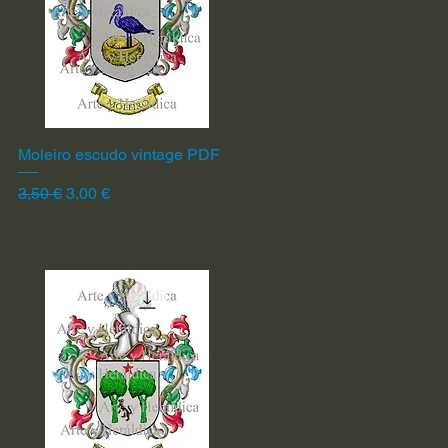
Moleiro escudo vintage PDF
Vista rápida
Precio
Precio de oferta
3,50 €
3,00 €