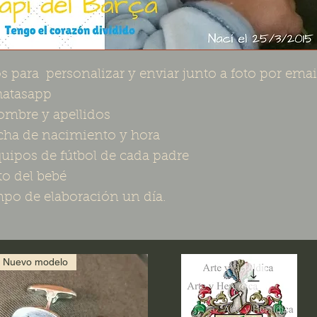
s para personalizar y enviar junto a foto por emai
hatasapp
mbre y apellidos
cha de nacimiento y hora
uipos de fútbol de cada padre
to del bebé
po de elaboración un día.
Nuevo modelo