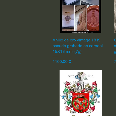
Anillo de oro vintage 18 K
Vista rápida
G
escudo grabado en carneol
c
15X13 mm. (7g)
Precio
P
1100,00 €
7