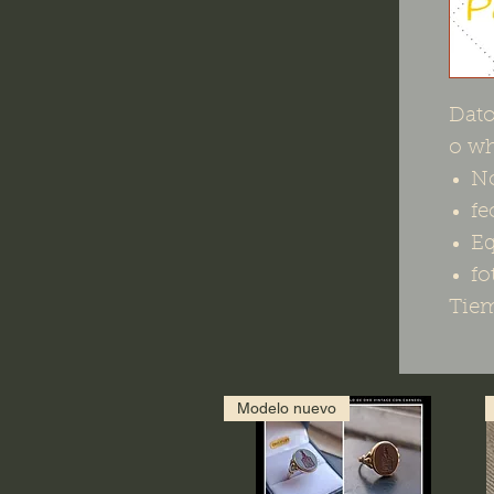
Dato
o w
No
fe
Eq
fo
Tiem
Modelo nuevo