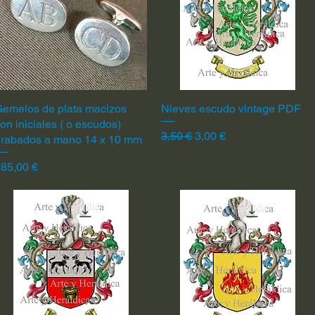
emelos de plata macizos
Vista rápida
Nieves escudo vintage PDF
Vista rápida
on iniciales ( o escudos)
Precio
Precio de oferta
3,50 €
3,00 €
grabados a mano 14 x 10 mm
recio
85,00 €