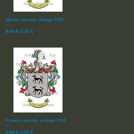
Manso escudo vintage PDF
Vista rápida
Precio
Precio de oferta
3,50 €
3,00 €
Fumero escudo vintage PDF
Vista rápida
Precio
Precio de oferta
3,50 €
3,00 €