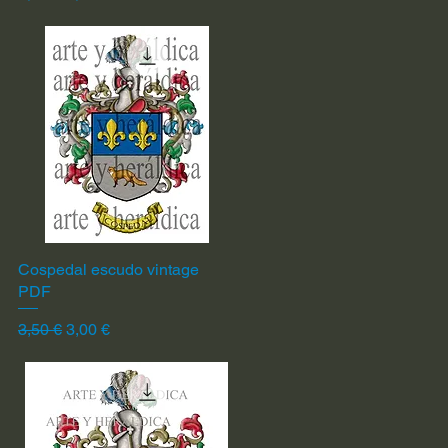
Cospedal escudo vintage
Vista rápida
PDF
Precio
Precio de oferta
3,50 €
3,00 €