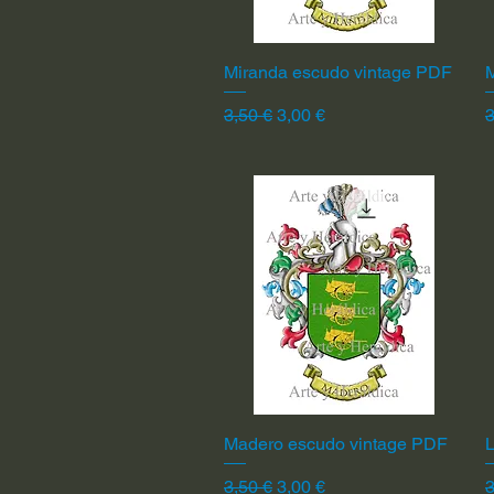
Miranda escudo vintage PDF
Vista rápida
Precio
Precio de oferta
P
3,50 €
3,00 €
3
Madero escudo vintage PDF
Vista rápida
L
Precio
Precio de oferta
P
3,50 €
3,00 €
3