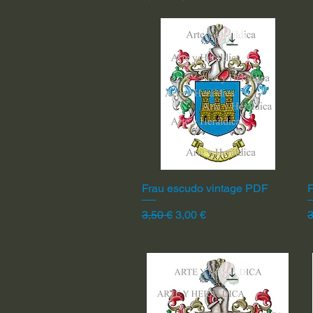
Frau escudo vintage PDF
Vista rápida
F
Precio
Precio de oferta
P
3,50 €
3,00 €
3