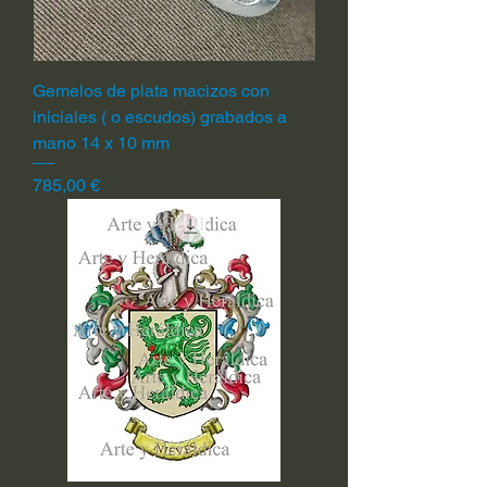
Gemelos de plata macizos con
iniciales ( o escudos) grabados a
mano 14 x 10 mm
Precio
785,00 €