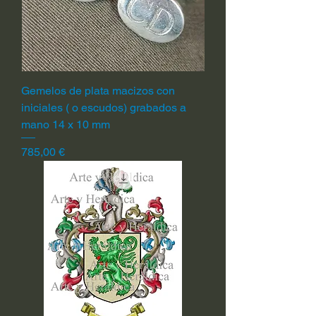
Gemelos de plata macizos con
iniciales ( o escudos) grabados a
mano 14 x 10 mm
Precio
785,00 €