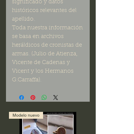
significado y datos
históricos relevantes del
apellido.
Toda nuestra información
se basa en archivos
heráldicos de cronistas de
armas. (Julio de Atienza,
Vicente de Cadenas y
Vicent y los Hermanos
G.Carraffa).
Modelo nuevo