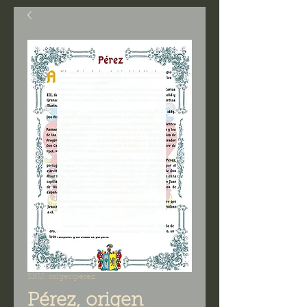
SKU: origenperez
Pérez, origen