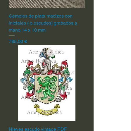
Gemelos de plata macizos con
iniciales ( o escudos) grabados a
mano 14 x 10 mm
Precio
785,00 €
Nieves escudo vintage PDF