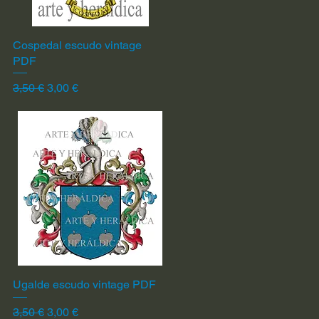
Cospedal escudo vintage
Vista rápida
PDF
Precio
Precio de oferta
3,50 €
3,00 €
Ugalde escudo vintage PDF
Vista rápida
Precio
Precio de oferta
3,50 €
3,00 €