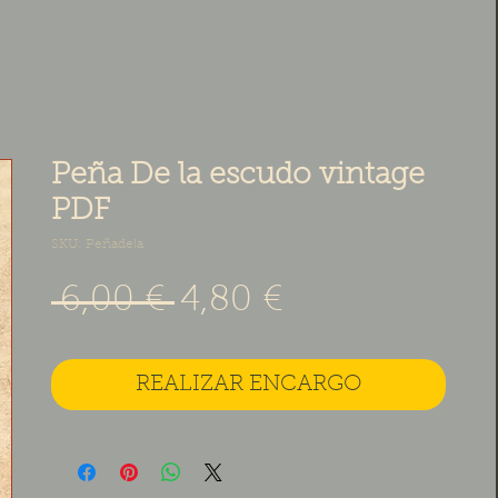
Peña De la escudo vintage
PDF
SKU: Peñadela
Precio
Precio de ofe
 6,00 € 
4,80 €
REALIZAR ENCARGO