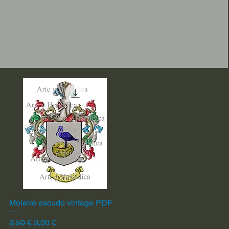
Moleiro escudo vintage PDF
Vista rápida
Precio
Precio de oferta
3,50 €
3,00 €