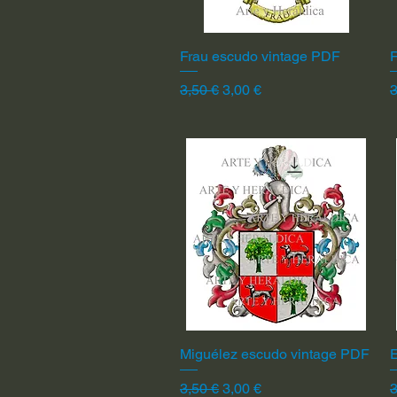
Frau escudo vintage PDF
Vista rápida
F
Precio
Precio de oferta
P
3,50 €
3,00 €
3
Miguélez escudo vintage PDF
Vista rápida
Precio
Precio de oferta
P
3,50 €
3,00 €
3