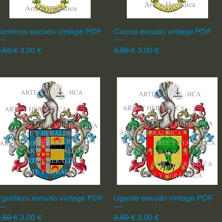
erreiros escudo vintage PDF
Vista rápida
Correa escudo vintage PDF
Vista rápida
recio
Precio de oferta
Precio
Precio de oferta
,50 €
3,00 €
3,50 €
3,00 €
Eguidazu escudo vintage PDF
Vista rápida
Ugalde escudo vintage PDF
Vista rápida
recio
Precio de oferta
Precio
Precio de oferta
,50 €
3,00 €
3,50 €
3,00 €