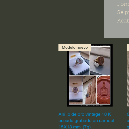
Fond
Se p
Acab
Modelo nuevo
Anillo de oro vintage 18 K
Vista rápida
G
escudo grabado en carneol
c
15X13 mm. (7g)