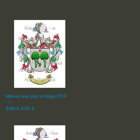
Manso escudo vintage PDF
Vista rápida
Precio
Precio de oferta
3,50 €
3,00 €