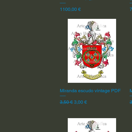
Precio
P
1100,00 €
7
Miranda escudo vintage PDF
Vista rápida
Precio
Precio de oferta
P
3,50 €
3,00 €
3