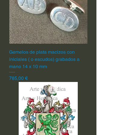
Gemelos de plata macizos con
iniciales ( o escudos) grabados a
mano 14 x 10 mm
Precio
785,00 €