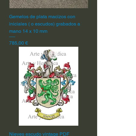
Gemelos de plata macizos con
iniciales ( o escudos) grabados a
mano 14 x 10 mm
Precio
785,00 €
Nieves escudo vintage PDF