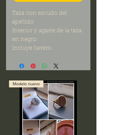
Taza con escudo del
apellido
Interior y agarre de la taza
en negro
Incluye llavero
Modelo nuevo