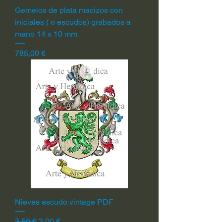
Gemelos de plata macizos con
iniciales ( o escudos) grabados a
mano 14 x 10 mm
Precio
785,00 €
Nieves escudo vintage PDF
Precio
Precio de oferta
3,50 €
3,00 €