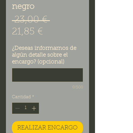
negro
Precio
 23,00 € 
Precio de oferta
21,85 €
¿Deseas informarnos de
algún detalle sobre el
encargo? (opcional)
0/500
Cantidad
*
REALIZAR ENCARGO