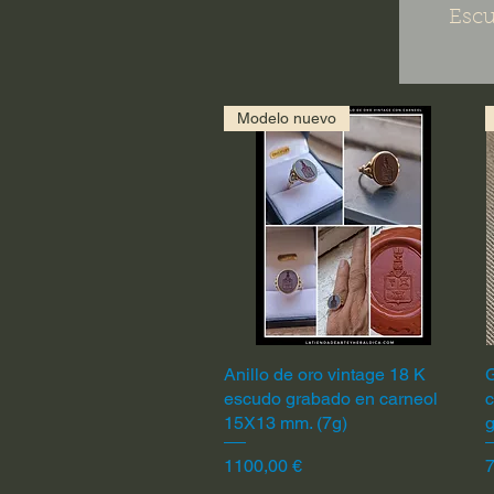
Escu
Modelo nuevo
Anillo de oro vintage 18 K
Vista rápida
G
escudo grabado en carneol
c
15X13 mm. (7g)
Precio
P
1100,00 €
7