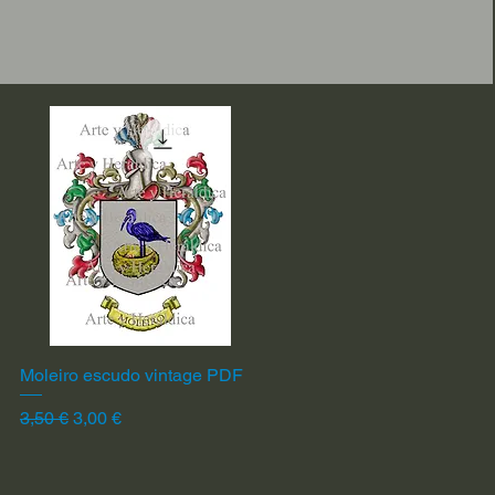
Moleiro escudo vintage PDF
Vista rápida
Precio
Precio de oferta
3,50 €
3,00 €