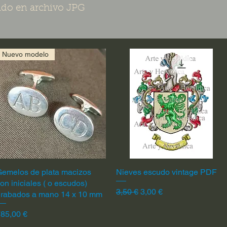
do en archivo JPG
Nuevo modelo
emelos de plata macizos
Vista rápida
Nieves escudo vintage PDF
Vista rápida
on iniciales ( o escudos)
Precio
Precio de oferta
3,50 €
3,00 €
grabados a mano 14 x 10 mm
recio
85,00 €