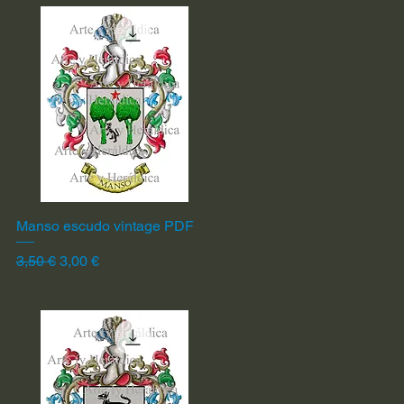
Manso escudo vintage PDF
Vista rápida
Precio
Precio de oferta
3,50 €
3,00 €