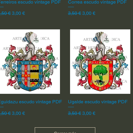
erreiros escudo vintage PDF
Vista rápida
Correa escudo vintage PDF
Vista rápida
recio
Precio de oferta
Precio
Precio de oferta
,50 €
3,00 €
3,50 €
3,00 €
Eguidazu escudo vintage PDF
Vista rápida
Ugalde escudo vintage PDF
Vista rápida
recio
Precio de oferta
Precio
Precio de oferta
,50 €
3,00 €
3,50 €
3,00 €