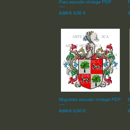
Frau escudo vintage PDF
Vista rápida
F
Precio
Precio de oferta
P
3,50 €
3,00 €
3
Miguélez escudo vintage PDF
Vista rápida
Precio
Precio de oferta
P
3,50 €
3,00 €
3