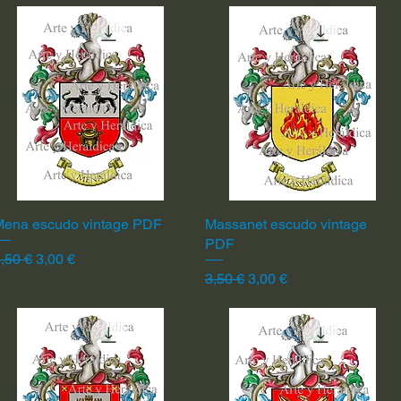
Mena escudo vintage PDF
Vista rápida
Massanet escudo vintage
Vista rápida
PDF
recio
Precio de oferta
,50 €
3,00 €
Precio
Precio de oferta
3,50 €
3,00 €