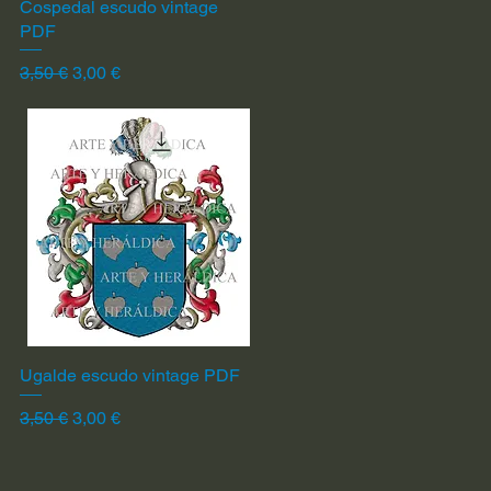
Cospedal escudo vintage
Vista rápida
PDF
Precio
Precio de oferta
3,50 €
3,00 €
Ugalde escudo vintage PDF
Vista rápida
Precio
Precio de oferta
3,50 €
3,00 €