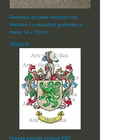
Gemelos de plata macizos con
iniciales ( o escudos) grabados a
mano 14 x 10 mm
Precio
785,00 €
Nieves escudo vintage PDF