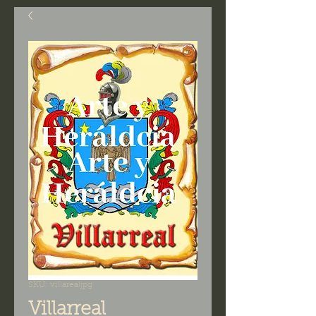
SKU: villarealjpg
Villarreal