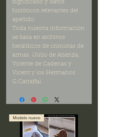
significado y datos
históricos relevantes del
apellido.
Toda nuestra información
se basa en archivos
heráldicos de cronistas de
armas. (Julio de Atienza,
Vicente de Cadenas y
Vicent y los Hermanos
G.Carraffa).
Modelo nuevo