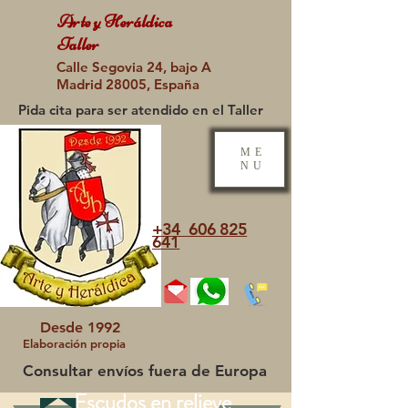
Arte y Heráldica
Taller
Calle Segovia 24, bajo A
Madrid 28005, España
Pida cita para ser atendido en el Taller
ME
NU
+34 606 825
641
Desde 1992
Elaboración propia
Consultar envíos fuera de Europa
Escudos en relieve