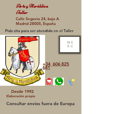
Arte y Heráldica
Taller
Calle Segovia 24, bajo A
Madrid 28005, España
Pida cita para ser atendido en el Taller
ME
NU
+34 606 825
641
Desde 1992
Elaboración propia
Consultar envíos fuera de Europa