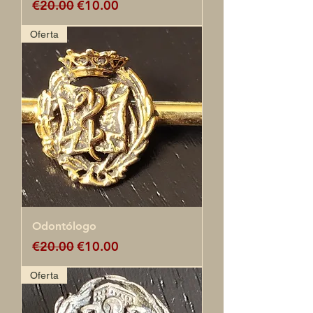
Regular Price
Sale Price
€20.00
€10.00
Oferta
Odontólogo
Regular Price
Sale Price
€20.00
€10.00
Oferta