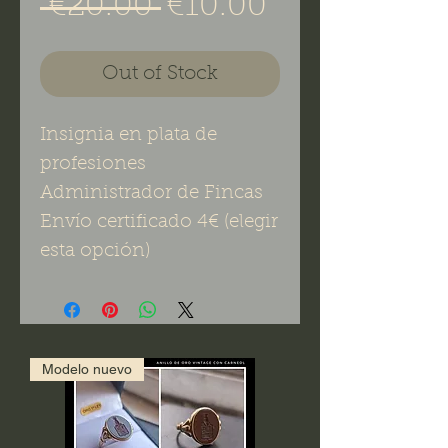
Regular Price
Sale Price
 €20.00 
€10.00
Out of Stock
Insignia en plata de
profesiones
Administrador de Fincas
Envío certificado 4€ (elegir
esta opción)
Modelo nuevo