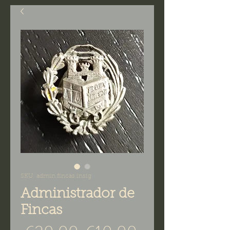
SKU: admin.fincas.insig
Administrador de
Fincas