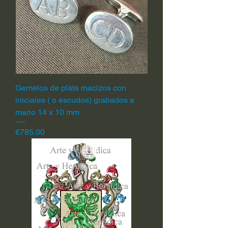
Gemelos de plata macizos con
iniciales ( o escudos) grabados a
mano 14 x 10 mm
Price
€785.00